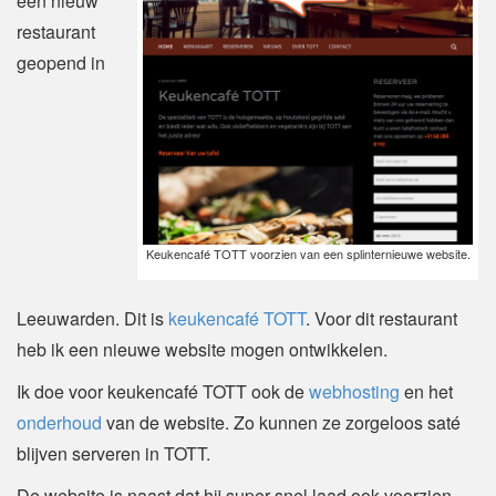
een nieuw
restaurant
geopend in
Keukencafé TOTT voorzien van een splinternieuwe website.
Leeuwarden. Dit is
keukencafé TOTT
. Voor dit restaurant
heb ik een nieuwe website mogen ontwikkelen.
Ik doe voor keukencafé TOTT ook de
webhosting
en het
onderhoud
van de website. Zo kunnen ze zorgeloos saté
blijven serveren in TOTT.
De website is naast dat hij super snel laad ook voorzien