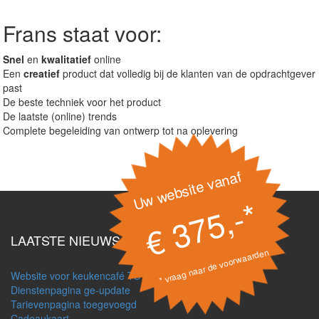
Frans staat voor:
Snel
en
kwalitatief
online
Een
creatief
product dat volledig bij de klanten van de opdrachtgever
past
De beste techniek voor het product
De laatste (online) trends
Complete begeleiding van ontwerp tot na oplevering
Uw website vanaf
€ 375,-*
LAATSTE NIEUWS
* vraag naar de voorwaarden
Website voor keukencafé TOTT
Dienstenpagina ge-update
Tarievenpagina toegevoegd
Cadeaukaart